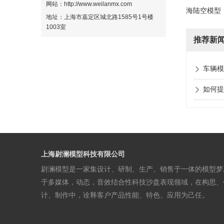
网站：http://www.weilanmx.com
海陆空模型
地址：上海市嘉定区城北路1585号1号楼
1003室
推荐新
车辆模
如何提
上海尉澜模型科技有限公司
尉澜模型是一家集设计、研制、生产、销售于一体的模型梦
于多媒体，动态，音效结合性科技沙盘表现领域，在构思、
计、制作中，诠释客户产品性能、特色、应用为己任。